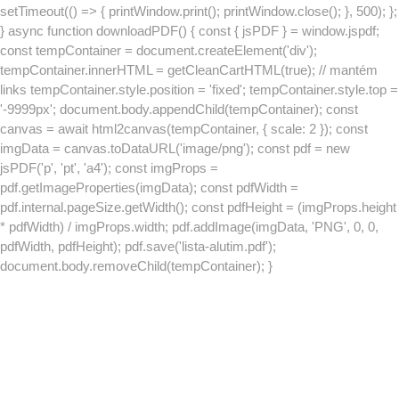
setTimeout(() => { printWindow.print(); printWindow.close(); }, 500); };
} async function downloadPDF() { const { jsPDF } = window.jspdf;
const tempContainer = document.createElement('div');
tempContainer.innerHTML = getCleanCartHTML(true); // mantém
links tempContainer.style.position = 'fixed'; tempContainer.style.top =
'-9999px'; document.body.appendChild(tempContainer); const
canvas = await html2canvas(tempContainer, { scale: 2 }); const
imgData = canvas.toDataURL('image/png'); const pdf = new
jsPDF('p', 'pt', 'a4'); const imgProps =
pdf.getImageProperties(imgData); const pdfWidth =
pdf.internal.pageSize.getWidth(); const pdfHeight = (imgProps.height
* pdfWidth) / imgProps.width; pdf.addImage(imgData, 'PNG', 0, 0,
pdfWidth, pdfHeight); pdf.save('lista-alutim.pdf');
document.body.removeChild(tempContainer); }