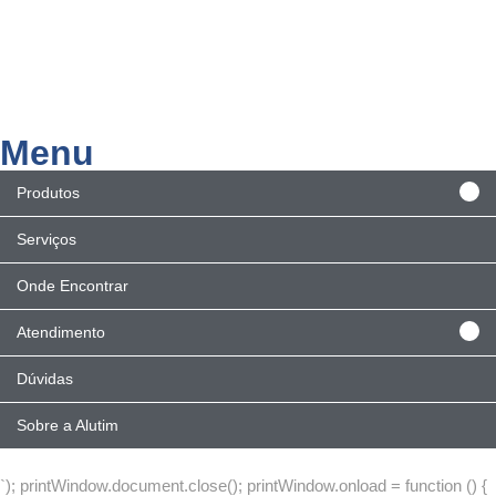
Menu
Produtos
Serviços
Onde Encontrar
Atendimento
Dúvidas
Sobre a Alutim
`); printWindow.document.close(); printWindow.onload = function () {