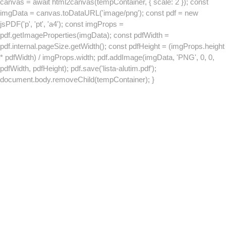
canvas = await html2canvas(tempContainer, { scale: 2 }); const
imgData = canvas.toDataURL('image/png'); const pdf = new
jsPDF('p', 'pt', 'a4'); const imgProps =
pdf.getImageProperties(imgData); const pdfWidth =
pdf.internal.pageSize.getWidth(); const pdfHeight = (imgProps.height
* pdfWidth) / imgProps.width; pdf.addImage(imgData, 'PNG', 0, 0,
pdfWidth, pdfHeight); pdf.save('lista-alutim.pdf');
document.body.removeChild(tempContainer); }