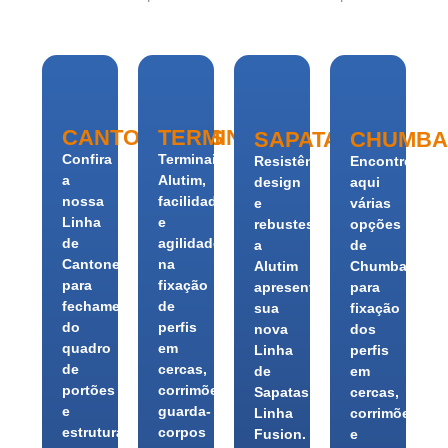
CANTONEIRAS
TERMINAIS
SAPATAS
CHUMBA
Confira
Terminais
Resistência,
Encontre
a
Alutim,
design
aqui
nossa
facilidade
e
várias
Linha
e
rebustes,
opções
de
agilidade
a
de
Cantoneiras
na
Alutim
Chumbadores
para
fixação
apresenta
para
fechamento
de
sua
fixação
do
perfis
nova
dos
quadro
em
Linha
perfis
de
cercas,
de
em
portões
corrimões,
Sapatas:
cercas,
e
guarda-
Linha
corrimões
estruturas
corpos
Fusion.
e