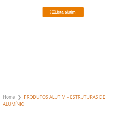
MENU
Lista alutim
PRODUTOS ALUTIM – ESTRUTURAS
DE ALUMÍNIO
❯
PRODUTOS ALUTIM – ESTRUTURAS DE
Home
ALUMÍNIO