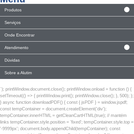
Produtos
Serviços
Onde Encontrar
Atendimento
Dúvidas
Sobre a Alutim
`); printWindow.document.close(); printWindow.onload = function () {
setTimeout(() => { printWindow.print(); printWindow.close(); }, 500); };
} async function downloadPDF() { const { jsPDF } = window.jspdf;
const tempContainer = document.createElement('div');
tempContainer.innerHTML = getCleanCartHTML(true); // mantém
links tempContainer.style.position = 'fixed'; tempContainer.style.top =
'-9999px'; document.body.appendChild(tempContainer); const