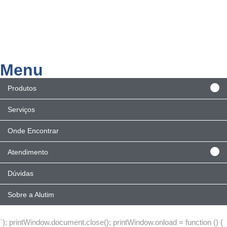
Menu
Produtos
Serviços
Onde Encontrar
Atendimento
Dúvidas
Sobre a Alutim
`); printWindow.document.close(); printWindow.onload = function () {