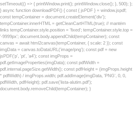
setTimeout(() => { printWindow.print(); printWindow.close(); }, 500); };
} async function downloadPDF() { const { jsPDF } = window.jspdf;
const tempContainer = document.createElement('div');
tempContainer.innerHTML = getCleanCartHTML(true); // mantém
links tempContainer.style.position = 'fixed'; tempContainer.style.top =
'-9999px'; document.body.appendChild(tempContainer); const
canvas = await html2canvas(tempContainer, { scale: 2 }); const
imgData = canvas.toDataURL('image/png'); const pdf = new
jsPDF('p', 'pt', 'a4'); const imgProps =
pdf.getImageProperties(imgData); const pdfWidth =
pdf.internal.pageSize.getWidth(); const pdfHeight = (imgProps.height
* pdfWidth) / imgProps.width; pdf.addImage(imgData, 'PNG', 0, 0,
pdfWidth, pdfHeight); pdf.save('lista-alutim.pdf');
document.body.removeChild(tempContainer); }