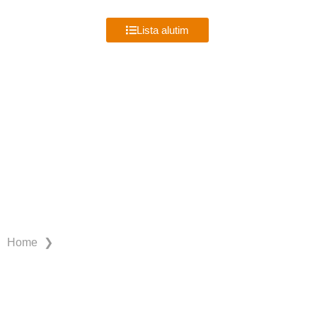
MENU
Lista alutim
IMBÉ
❯
Home