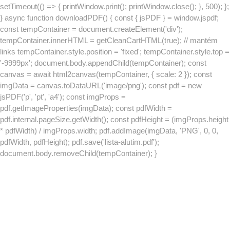
setTimeout(() => { printWindow.print(); printWindow.close(); }, 500); };
} async function downloadPDF() { const { jsPDF } = window.jspdf;
const tempContainer = document.createElement('div');
tempContainer.innerHTML = getCleanCartHTML(true); // mantém
links tempContainer.style.position = 'fixed'; tempContainer.style.top =
'-9999px'; document.body.appendChild(tempContainer); const
canvas = await html2canvas(tempContainer, { scale: 2 }); const
imgData = canvas.toDataURL('image/png'); const pdf = new
jsPDF('p', 'pt', 'a4'); const imgProps =
pdf.getImageProperties(imgData); const pdfWidth =
pdf.internal.pageSize.getWidth(); const pdfHeight = (imgProps.height
* pdfWidth) / imgProps.width; pdf.addImage(imgData, 'PNG', 0, 0,
pdfWidth, pdfHeight); pdf.save('lista-alutim.pdf');
document.body.removeChild(tempContainer); }