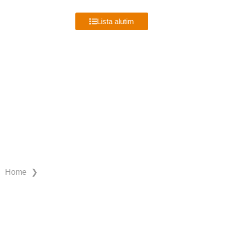
MENU
Lista alutim
VIDAL RAMOS
❯
Home