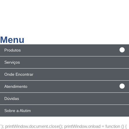
Menu
Produtos
Serviços
Onde Encontrar
Atendimento
Dúvidas
Sobre a Alutim
`); printWindow.document.close(); printWindow.onload = function () {