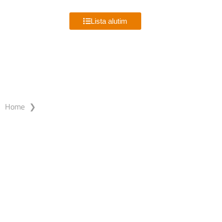
MENU
Lista alutim
PRODUTOS ALUTIM
Home
❯