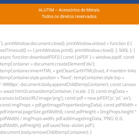
ALUTIM – Acessórios de Metais.
Todos os direitos reservados.
`); printWindow.document.close(); printWindow.onload = function () {
setTimeout(() => { printWindow.print(); printWindow.close(); }, 500); }; }
async function downloadPDF() { const { jsPDF } = window.jspdf; const
tempContainer = document.createElement('div');
tempContainer.innerHTML = getCleanCartHTML(true); // mantém links
tempContainer.style.position = 'fixed'; tempContainer.style.top =
'-9999px'; document.body.appendChild(tempContainer); const canvas
= await html2canvas(tempContainer, { scale: 2 }); const imgData =
canvas.toDataURL('image/png'); const pdf = new jsPDF('p', 'pt', 'a4');
const imgProps = pdf.getImageProperties(imgData); const pdfWidth =
pdf.internal.pageSize.getWidth(); const pdfHeight = (imgProps.height *
pdfWidth) / imgProps.width; pdf.addImage(imgData, 'PNG', 0, 0,
pdfWidth, pdfHeight); pdf.save('lista-alutim.pdf');
document.body.removeChild(tempContainer); }