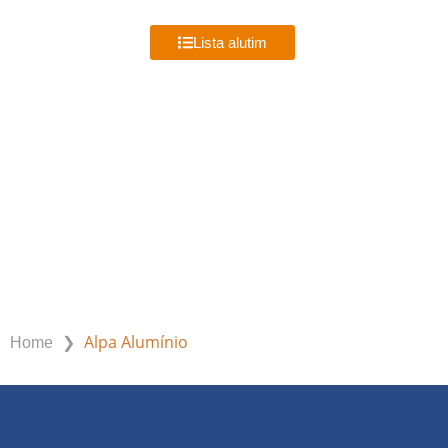
MENU
Lista alutim
ALPA ALUMÍNIO
❯
Alpa Alumínio
Home