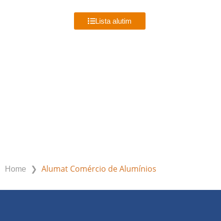
MENU
Lista alutim
ALUMAT COMÉRCIO DE ALUMÍNIOS
❯
Alumat Comércio de Alumínios
Home