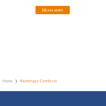
MENU
Lista alutim
ALUMINAÇO COMÉRCIO
❯
Aluminaço Comércio
Home