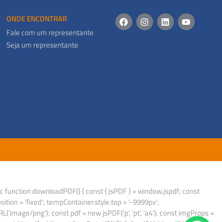
ONDE ENCONTRAR
Fale com um representante
Seja um representante
ync function downloadPDF() { const { jsPDF } = window.jspdf; const
on = 'fixed'; tempContainer.style.top = '-9999px';
mage/png'); const pdf = new jsPDF('p', 'pt', 'a4'); const imgProps =