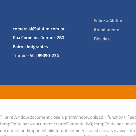
Sobre a Alutim
comercial@alutim.com.br
Atendimento
Rua Cornélius Germer, 280
Dúvidas
Bairro: Imigrantes
Timbó – SC | 89090-234
`); printWindow.document.close(); printWindow.onload = function () { setT
tempContainer = document.createElement('div'); tempContainer.innerHTM
document.body.appendChild(tempContainer); const canvas = await html2ca