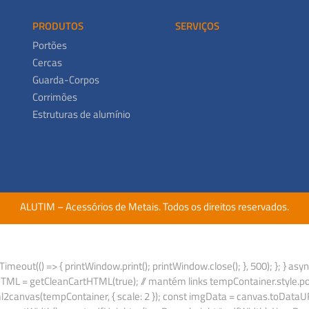
PRODUTOS
SERVIÇOS
Portões
Cercas
Guarda-Corpos
Corrimões
Estruturas de alumínio
ALUTIM – Acessórios de Metais. Todos os direitos reservados.
imeout(() => { printWindow.print(); printWindow.close(); }, 500); }; } as
L = getCleanCartHTML(true); // mantém links tempContainer.style.positi
nvas(tempContainer, { scale: 2 }); const imgData = canvas.toDataURL('i