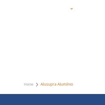
PRODUTOS
SERVIÇOS
ON
ALUSUPRA ALUMÍNI
Home
❯
Alusupra Alumínio