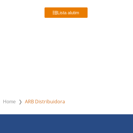
MENU
Lista alutim
ARB DISTRIBUIDORA
❯
ARB Distribuidora
Home