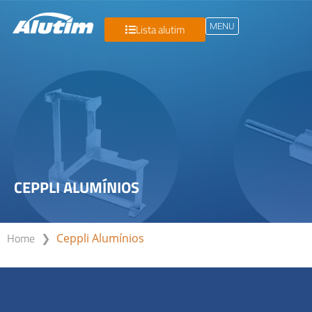
MENU
Lista alutim
CEPPLI ALUMÍNIOS
Home
❯
Ceppli Alumínios