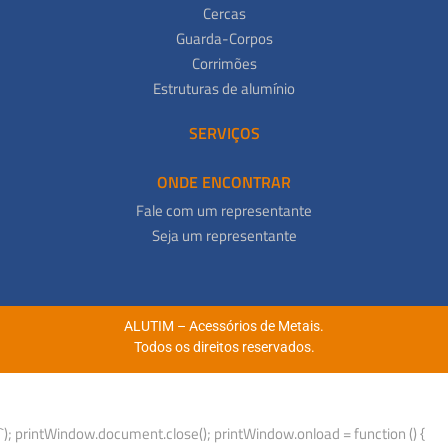
Cercas
Guarda-Corpos
Corrimões
Estruturas de alumínio
SERVIÇOS
ONDE ENCONTRAR
Fale com um representante
Seja um representante
ALUTIM – Acessórios de Metais.
Todos os direitos reservados.
`); printWindow.document.close(); printWindow.onload = function () {