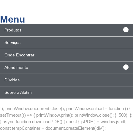
Menu
Produtos
Serviços
Onde Encontrar
Atendimento
Dúvidas
Sobre a Alutim
`); printWindow.document.close(); printWindow.onload = function () {
setTimeout(() => { printWindow.print(); printWindow.close(); }, 500); };
} async function downloadPDF() { const { jsPDF } = window.jspdf;
const tempContainer = document.createElement('div');