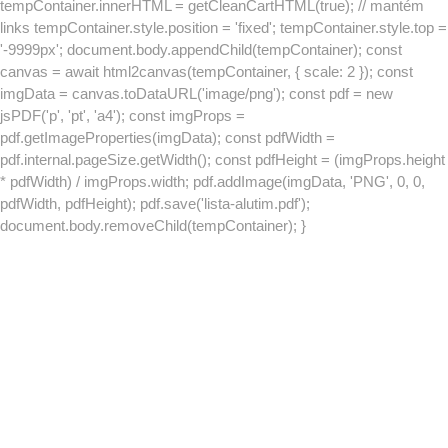
tempContainer.innerHTML = getCleanCartHTML(true); // mantém
links tempContainer.style.position = 'fixed'; tempContainer.style.top =
'-9999px'; document.body.appendChild(tempContainer); const
canvas = await html2canvas(tempContainer, { scale: 2 }); const
imgData = canvas.toDataURL('image/png'); const pdf = new
jsPDF('p', 'pt', 'a4'); const imgProps =
pdf.getImageProperties(imgData); const pdfWidth =
pdf.internal.pageSize.getWidth(); const pdfHeight = (imgProps.height
* pdfWidth) / imgProps.width; pdf.addImage(imgData, 'PNG', 0, 0,
pdfWidth, pdfHeight); pdf.save('lista-alutim.pdf');
document.body.removeChild(tempContainer); }