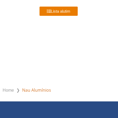
MENU
Lista alutim
NAU ALUMÍNIOS
❯
Nau Alumínios
Home