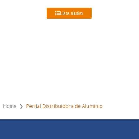
MENU
Lista alutim
PERFIAL DISTRIBUIDORA DE
ALUMÍNIO
❯
Perfial Distribuidora de Alumínio
Home