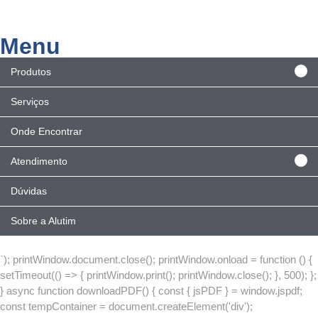
Menu
Produtos
Serviços
Onde Encontrar
Atendimento
Dúvidas
Sobre a Alutim
`); printWindow.document.close(); printWindow.onload = function () {
setTimeout(() => { printWindow.print(); printWindow.close(); }, 500); };
} async function downloadPDF() { const { jsPDF } = window.jspdf;
const tempContainer = document.createElement('div');