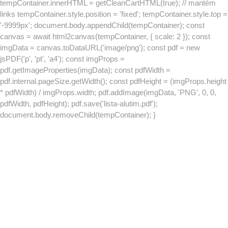
tempContainer.innerHTML = getCleanCartHTML(true); // mantém
links tempContainer.style.position = 'fixed'; tempContainer.style.top =
'-9999px'; document.body.appendChild(tempContainer); const
canvas = await html2canvas(tempContainer, { scale: 2 }); const
imgData = canvas.toDataURL('image/png'); const pdf = new
jsPDF('p', 'pt', 'a4'); const imgProps =
pdf.getImageProperties(imgData); const pdfWidth =
pdf.internal.pageSize.getWidth(); const pdfHeight = (imgProps.height
* pdfWidth) / imgProps.width; pdf.addImage(imgData, 'PNG', 0, 0,
pdfWidth, pdfHeight); pdf.save('lista-alutim.pdf');
document.body.removeChild(tempContainer); }