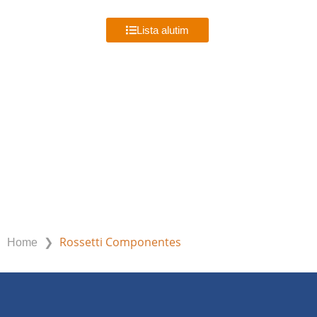
MENU
Lista alutim
ROSSETTI COMPONENTES
❯
Rossetti Componentes
Home