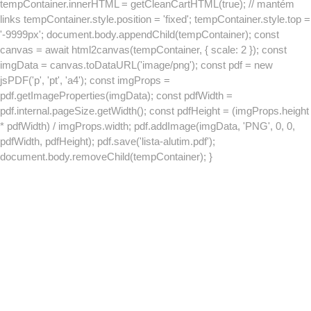
tempContainer.innerHTML = getCleanCartHTML(true); // mantém
links tempContainer.style.position = 'fixed'; tempContainer.style.top =
'-9999px'; document.body.appendChild(tempContainer); const
canvas = await html2canvas(tempContainer, { scale: 2 }); const
imgData = canvas.toDataURL('image/png'); const pdf = new
jsPDF('p', 'pt', 'a4'); const imgProps =
pdf.getImageProperties(imgData); const pdfWidth =
pdf.internal.pageSize.getWidth(); const pdfHeight = (imgProps.height
* pdfWidth) / imgProps.width; pdf.addImage(imgData, 'PNG', 0, 0,
pdfWidth, pdfHeight); pdf.save('lista-alutim.pdf');
document.body.removeChild(tempContainer); }