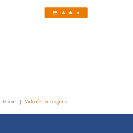
MENU
Lista alutim
VIDROFER FERRAGENS
❯
Vidrofer Ferragens
Home