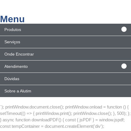
Menu
Produtos
Serviços
Onde Encontrar
Atendimento
Dúvidas
Sobre a Alutim
`); printWindow.document.close(); printWindow.onload = function () {
setTimeout(() => { printWindow.print(); printWindow.close(); }, 500); };
} async function downloadPDF() { const { jsPDF } = window.jspdf;
const tempContainer = document.createElement('div');