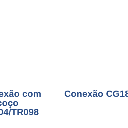
exão com
Conexão CG1
coço
04/TR098