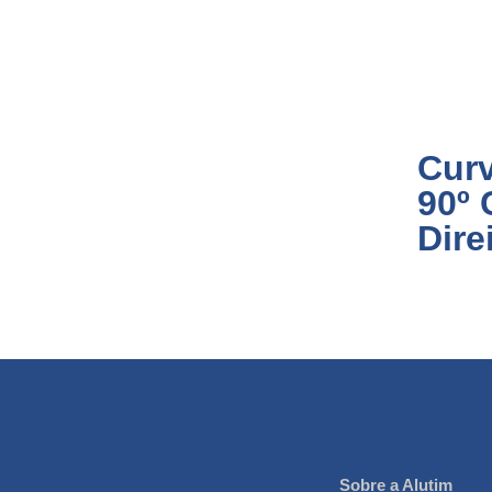
Curv
90º
Dire
Sobre a Alutim