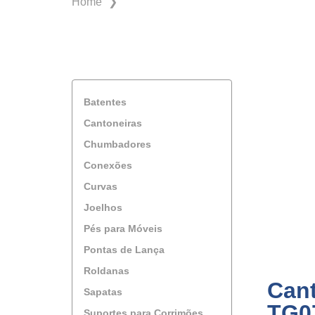
❯
Home
Batentes
Cantoneiras
Chumbadores
Conexões
Curvas
Joelhos
Pés para Móveis
Pontas de Lança
Roldanas
Cant
Sapatas
TG07
Suportes para Corrimões