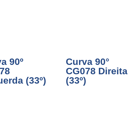
a 90º
Curva 90°
78
CG078 Direita
erda (33º)
(33º)