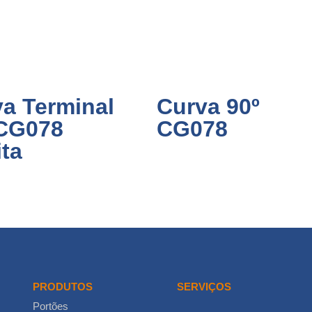
a Terminal
Curva 90º
 CG078
CG078
ita
PRODUTOS
SERVIÇOS
Portões