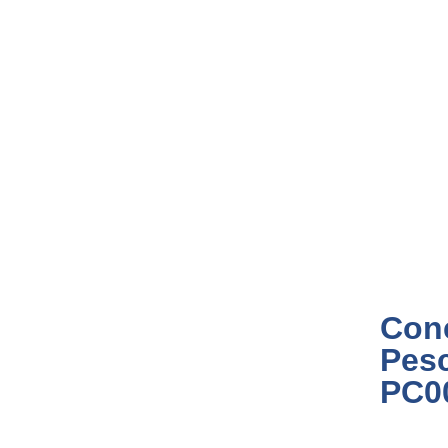
Con
Pes
PC0