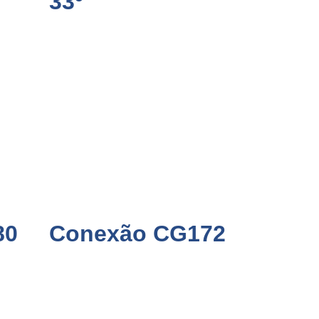
33º
80
Conexão CG172