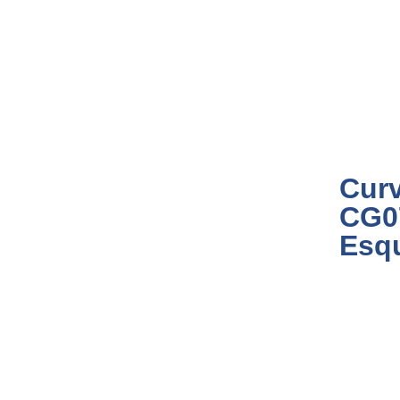
Curv
CG0
Esqu