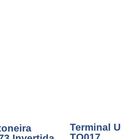
Terminal U
oneira
TQ017
3 Invertida