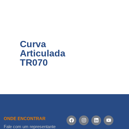
Curva
Articulada
TR070
ONDE ENCONTRAR
Fale com um representante