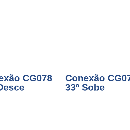
exão CG078
Conexão CG0
Desce
33º Sobe