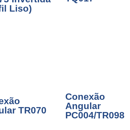
fil Liso)
Conexão
exão
Angular
ular TR070
PC004/TR098