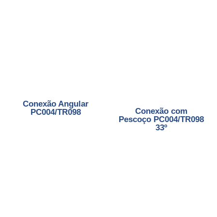
Conexão Angular
Conexão com
PC004/TR098
Pescoço PC004/TR098
33º