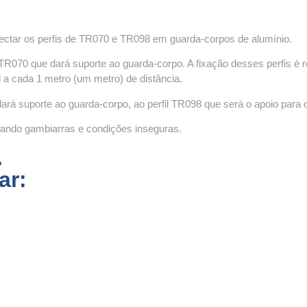
ctar os perfis de TR070 e TR098 em guarda-corpos de alumínio.
e TR070 que dará suporte ao guarda-corpo. A fixação desses perfis é
l a cada 1 metro (um metro) de distância.
dará suporte ao guarda-corpo, ao perfil TR098 que será o apoio para
vitando gambiarras e condições inseguras.
.
ar: