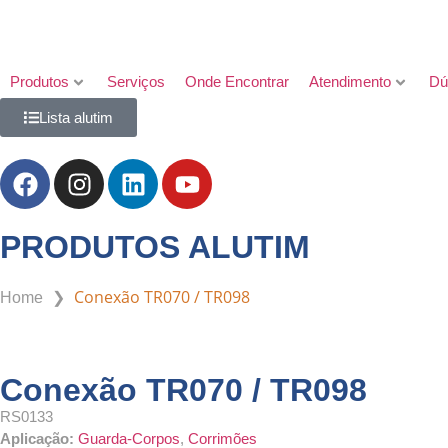
Produtos
Serviços
Onde Encontrar
Atendimento
Dú
Lista alutim
PRODUTOS ALUTIM
❯
Conexão TR070 / TR098
Home
Conexão TR070 / TR098
RS0133
Aplicação:
Guarda-Corpos
,
Corrimões