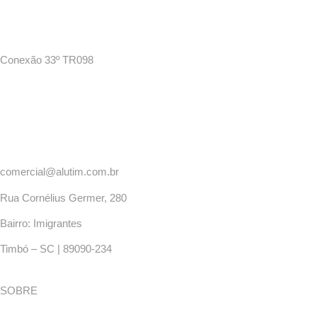
Conexão 33º TR098
comercial@alutim.com.br
Rua Cornélius Germer, 280
Bairro: Imigrantes
Timbó – SC | 89090-234
SOBRE