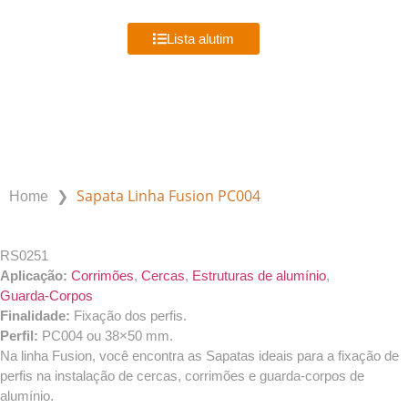
MENU
Lista alutim
PRODUTOS ALUTIM
❯
Sapata Linha Fusion PC004
Home
RS0251
Aplicação:
Corrimões
,
Cercas
,
Estruturas de alumínio
,
Guarda-Corpos
Finalidade:
Fixação dos perfis.
Perfil:
PC004 ou 38×50 mm.
Na linha Fusion, você encontra as Sapatas ideais para a fixação de
perfis na instalação de cercas, corrimões e guarda-corpos de
alumínio.