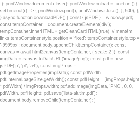
`); printWindow.document.close(); printWindow.onload = function () {
setTimeout(() => { printWindow.print(); printWindow.close(); }, 500); };
} async function downloadPDF() { const { jsPDF } = window.jspdf;
const tempContainer = document.createElement('div');
tempContainer.innerHTML = getCleanCartHTML(true); // mantém
links tempContainer.style.position = 'fixed'; tempContainer.style.top =
'-9999px'; document.body.appendChild(tempContainer); const
canvas = await html2canvas(tempContainer, { scale: 2 }); const
imgData = canvas.toDataURL('image/png'); const pdf = new
jsPDF('p', 'pt', 'a4'); const imgProps =
pdf.getImageProperties(imgData); const pdfWidth =
pdf.internal.pageSize.getWidth(); const pdfHeight = (imgProps.height
* pdfWidth) / imgProps.width; pdf.addImage(imgData, 'PNG', 0, 0,
pdfWidth, pdfHeight); pdf.save('lista-alutim.pdf');
document.body.removeChild(tempContainer); }