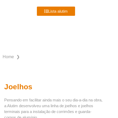
MENU
Lista alutim
PRODUTOS ALUTIM
❯
Home
Joelhos
Pensando em facilitar ainda mais o seu dia-a-dia na obra,
a Alutim desenvolveu uma linha de joelhos e joelhos
terminais para a instalação de corrimões e guarda-
corpos de alumínio.