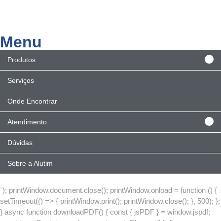
Menu
Produtos
Serviços
Onde Encontrar
Atendimento
Dúvidas
Sobre a Alutim
`); printWindow.document.close(); printWindow.onload = function () {
setTimeout(() => { printWindow.print(); printWindow.close(); }, 500); };
} async function downloadPDF() { const { jsPDF } = window.jspdf;