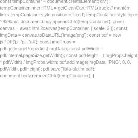
const tempContainer = document.createElement('div');
tempContainer.innerHTML = getCleanCartHTML(true); // mantém
links tempContainer.style.position = 'fixed'; tempContainer.style.top =
'-9999px'; document.body.appendChild(tempContainer); const
canvas = await html2canvas(tempContainer, { scale: 2 }); const
imgData = canvas.toDataURL('image/png'); const pdf = new
jsPDF('p', 'pt', 'a4'); const imgProps =
pdf.getImageProperties(imgData); const pdfWidth =
pdf.internal.pageSize.getWidth(); const pdfHeight = (imgProps.height
* pdfWidth) / imgProps.width; pdf.addImage(imgData, 'PNG', 0, 0,
pdfWidth, pdfHeight); pdf.save('lista-alutim.pdf');
document.body.removeChild(tempContainer); }