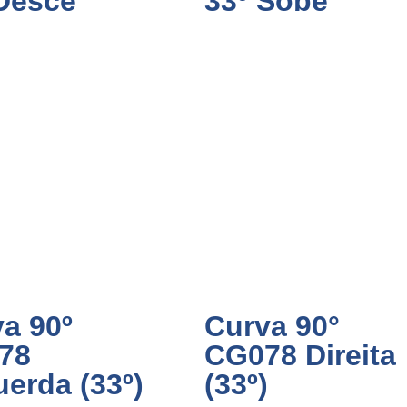
Desce
33º Sobe
a 90º
Curva 90°
78
CG078 Direita
erda (33º)
(33º)