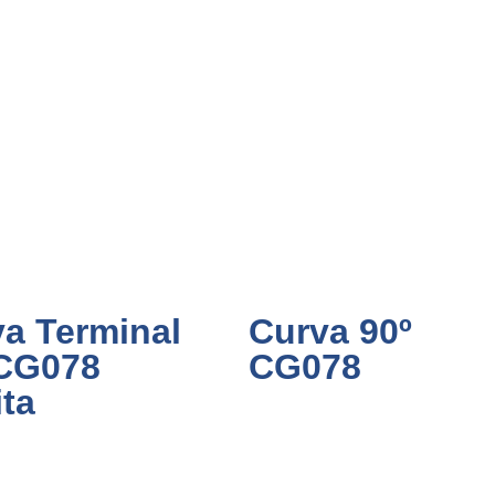
a Terminal
Curva 90º
 CG078
CG078
ita