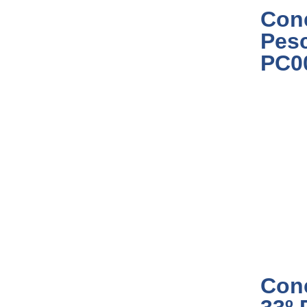
Con
Pes
PC0
Con