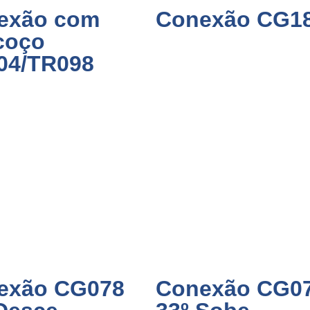
exão com
Conexão CG1
coço
04/TR098
exão CG078
Conexão CG0