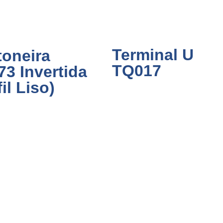
Terminal U
oneira
TQ017
3 Invertida
fil Liso)