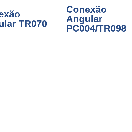
Conexão
exão
Angular
ular TR070
PC004/TR098