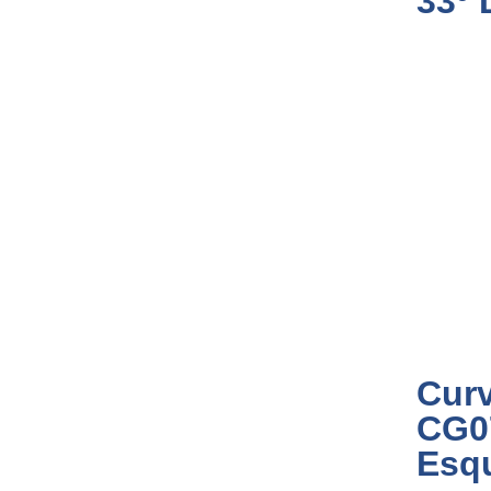
33º 
Curv
CG0
Esqu