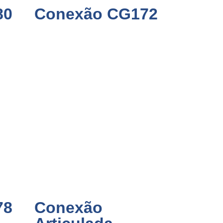
80
Conexão CG172
78
Conexão