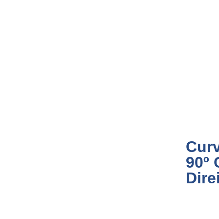
Curv
90º
Dire