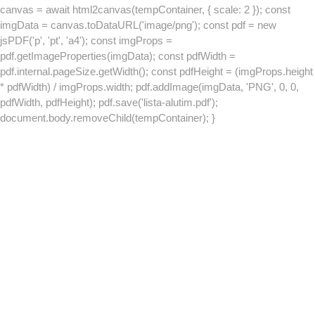
canvas = await html2canvas(tempContainer, { scale: 2 }); const
imgData = canvas.toDataURL('image/png'); const pdf = new
jsPDF('p', 'pt', 'a4'); const imgProps =
pdf.getImageProperties(imgData); const pdfWidth =
pdf.internal.pageSize.getWidth(); const pdfHeight = (imgProps.height
* pdfWidth) / imgProps.width; pdf.addImage(imgData, 'PNG', 0, 0,
pdfWidth, pdfHeight); pdf.save('lista-alutim.pdf');
document.body.removeChild(tempContainer); }