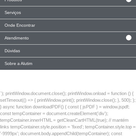
Serviços
Onde Encontrar
Atendimento
Dúvidas
Sobre a Alutim
`); printWindow.document.close(); printWindow.onload = function () {
setTimeout(() => { printWindow.print(); printWindow.close(); }, 500); };
} async function downloadPDF() { const { jsPDF } = window.jspdf;
const tempContainer = document.createElement('div');
tempContainer.innerHTML = getCleanCartHTML(true); // mantém
links tempContainer.style.position = 'fixed'; tempContainer.style.top =
'-9999px'; document.body.appendChild(tempContainer); const