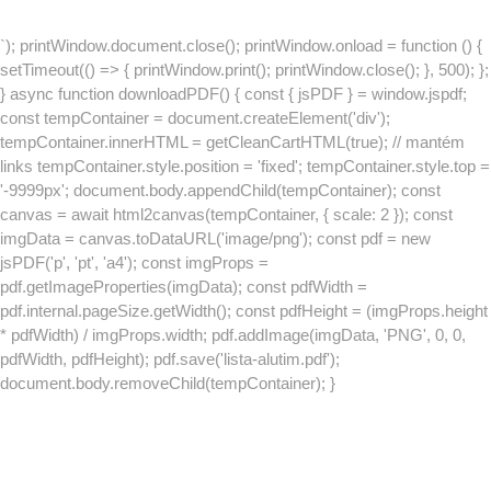
`); printWindow.document.close(); printWindow.onload = function () {
setTimeout(() => { printWindow.print(); printWindow.close(); }, 500); };
} async function downloadPDF() { const { jsPDF } = window.jspdf;
const tempContainer = document.createElement('div');
tempContainer.innerHTML = getCleanCartHTML(true); // mantém
links tempContainer.style.position = 'fixed'; tempContainer.style.top =
'-9999px'; document.body.appendChild(tempContainer); const
canvas = await html2canvas(tempContainer, { scale: 2 }); const
imgData = canvas.toDataURL('image/png'); const pdf = new
jsPDF('p', 'pt', 'a4'); const imgProps =
pdf.getImageProperties(imgData); const pdfWidth =
pdf.internal.pageSize.getWidth(); const pdfHeight = (imgProps.height
* pdfWidth) / imgProps.width; pdf.addImage(imgData, 'PNG', 0, 0,
pdfWidth, pdfHeight); pdf.save('lista-alutim.pdf');
document.body.removeChild(tempContainer); }